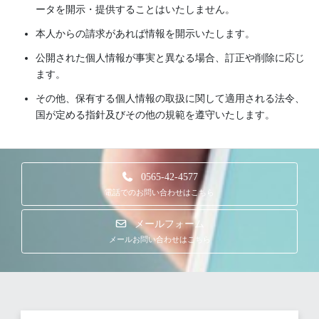
ータを開示・提供することはいたしません。
お問い合わせ
本人からの請求があれば情報を開示いたします。
Contact
公開された個人情報が事実と異なる場合、訂正や削除に応じ
ます。
弊社へのお仕事のご相談・ご用命・ご質問は下記
その他、保有する個人情報の取扱に関して適用される法令、
の連絡先よりよろしくお願いいたします。
国が定める指針及びその他の規範を遵守いたします。
まずはお気軽にご相談下さい。
0565-42-4577
採用情報
電話でのお問い合わせはこちら
Recruit
メールフォーム
メールお問い合わせはこちら
I.C.C株式会社では、中途採用を実施しておりま
す。
これまでの経験を生かして活躍したい方や新たな