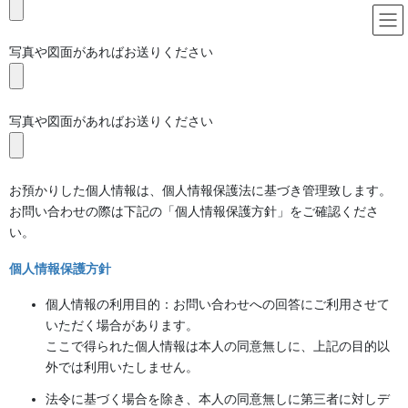
コ
ナ
HOME
フッター上部
ン
ビ
テ
ゲ
写真や図面があればお送りください
採用情報
ン
ー
ツ
シ
Recruit
に
ョ
写真や図面があればお送りください
移
ン
動
に
I.C.C株式会社では、中途採用を実施しておりま
移
動
す。
お預かりした個人情報は、個人情報保護法に基づき管理致します。
これまでの経験を生かして活躍したい方や新たな
お問い合わせの際は下記の「個人情報保護方針」をご確認くださ
い。
環境で知識や技術を身につけたい方からのお問い
合わせをお待ちしております。
個人情報保護方針
個人情報の利用目的：お問い合わせへの回答にご利用させて
CLICK
いただく場合があります。
採用情報を詳しくみる
ここで得られた個人情報は本人の同意無しに、上記の目的以
外では利用いたしません。
法令に基づく場合を除き、本人の同意無しに第三者に対しデ